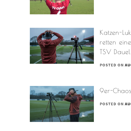
Katzen-Lu
retten ein
TSV Dauels
POSTED ON
AU
9er-Chaos 
POSTED ON
AU