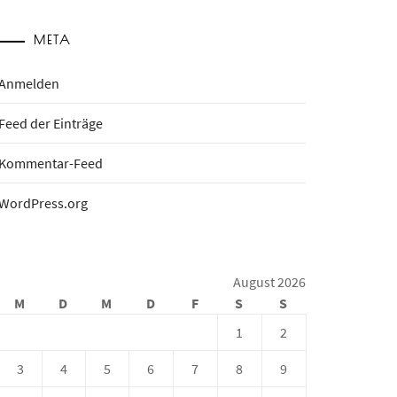
META
Anmelden
Feed der Einträge
Kommentar-Feed
WordPress.org
August 2026
M
D
M
D
F
S
S
1
2
3
4
5
6
7
8
9