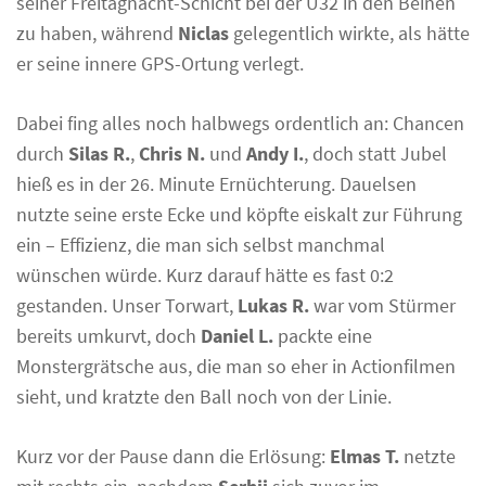
seiner Freitagnacht-Schicht bei der Ü32 in den Beinen
zu haben, während
Niclas
gelegentlich wirkte, als hätte
er seine innere GPS-Ortung verlegt.
Dabei fing alles noch halbwegs ordentlich an: Chancen
durch
Silas R.
,
Chris N.
und
Andy I.
, doch statt Jubel
hieß es in der 26. Minute Ernüchterung. Dauelsen
nutzte seine erste Ecke und köpfte eiskalt zur Führung
ein – Effizienz, die man sich selbst manchmal
wünschen würde. Kurz darauf hätte es fast 0:2
gestanden. Unser Torwart,
Lukas R.
war vom Stürmer
bereits umkurvt, doch
Daniel L.
packte eine
Monstergrätsche aus, die man so eher in Actionfilmen
sieht, und kratzte den Ball noch von der Linie.
Kurz vor der Pause dann die Erlösung:
Elmas T.
netzte