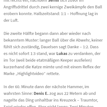
mit rechts ein, nachdem
Serhii
sich zuvor im
Angriffsdrittel durch zwei kernige Zweikämpfe den Ball
erobern konnte. Halbzeitstand: 1:1 – Hoffnung lag in
der Luft.
Die zweite Hälfte begann dann aber wieder nach
bekanntem Muster: langer Ball über die Abwehr, keiner
fühlt sich zuständig, Dauelsen sagt Danke – 1:2. Dass
es nicht sofort 1:3 stand, war
Lukas
zu verdanken, der
im Tor (weil beide etatmäßigen Keeper ausfielen)
kurzerhand die Katze mimte und mit einem Reflex der
Marke „Highlightvideo“ rettete.
In der 60. Minute dann der nächste Hammer, im
wahrsten Sinne:
Denis E.
zog aus 22 Metern ab und
nagelte das Ding unhaltbar ins Kreuzeck – Traumtor,
Spiel wieder offen. Aber nicht lange: Zwei Minuten