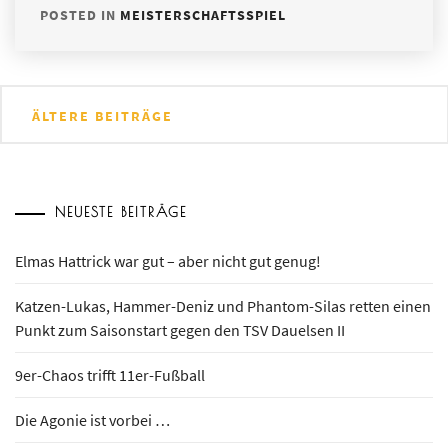
POSTED IN
MEISTERSCHAFTSSPIEL
Beitragsnavigation
ÄLTERE BEITRÄGE
NEUESTE BEITRÄGE
Elmas Hattrick war gut – aber nicht gut genug!
Katzen-Lukas, Hammer-Deniz und Phantom-Silas retten einen
Punkt zum Saisonstart gegen den TSV Dauelsen II
9er-Chaos trifft 11er-Fußball
Die Agonie ist vorbei …