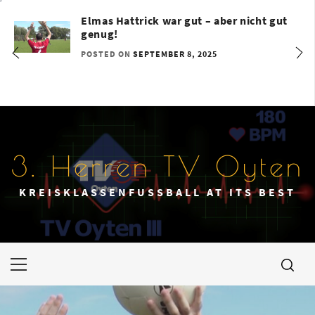
Skip
Elmas Hattrick war gut – aber nicht gut
to
genug!
content
POSTED ON
SEPTEMBER 8, 2025
3. Herren TV Oyten
KREISKLASSENFUSSBALL AT ITS BEST
Primary
Menu