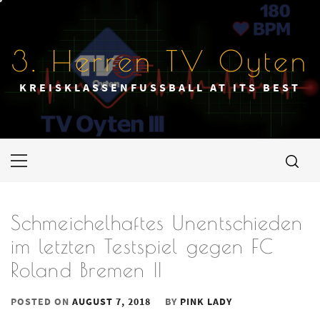
Skip
to
content
3. Herren TV Oyten
KREISKLASSENFUSSBALL AT ITS BEST
Primary
Menu
Schmeichelhaftes Unentschieden
im letzten Testspiel gegen FC
Roland Bremen II
POSTED ON
AUGUST 7, 2018
BY
PINK LADY